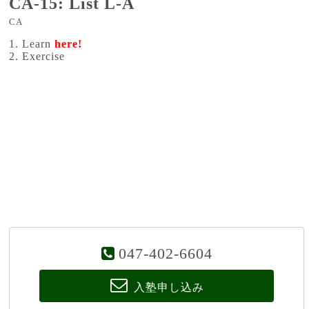
CA-15: List L-A
CA
1. Learn
here!
2. Exercise
047-402-6604
入塾申し込み