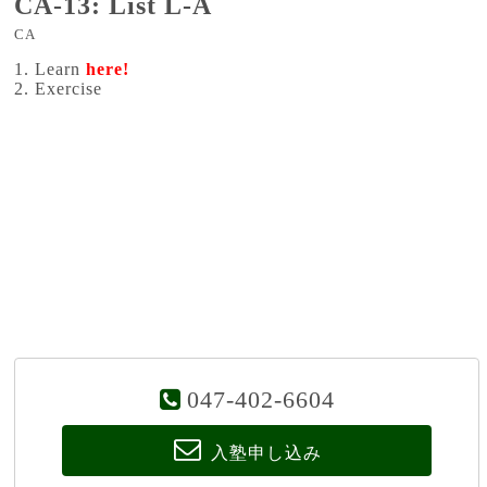
CA-13: List L-A
CA
1. Learn
here!
2. Exercise
047-402-6604
入塾申し込み