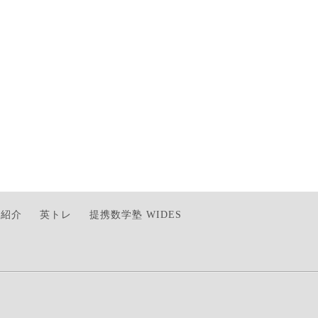
師紹介
英トレ
提携数学塾 WIDES