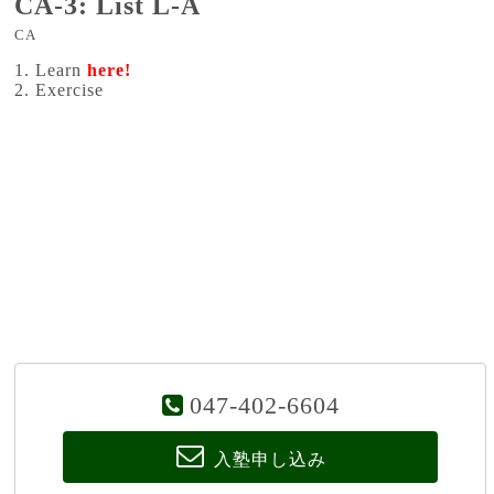
CA-3: List L-A
CA
1. Learn
here!
2. Exercise
047-402-6604
入塾申し込み